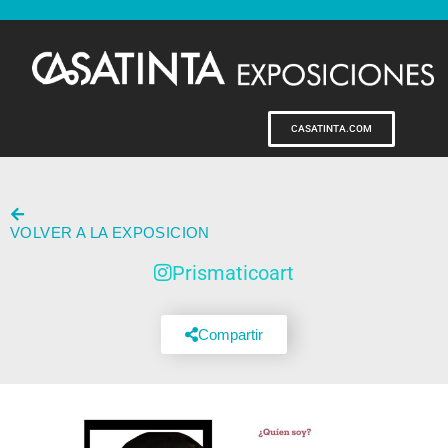
CASATINTA.COM
VOLVER A LA EXPOSICION
Prismaticoart
Compartir