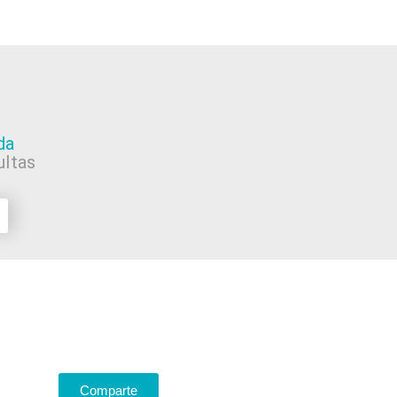
da
ltas
Comparte