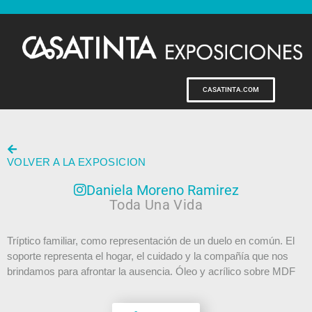
CASATINTA.COM
VOLVER A LA EXPOSICION
Daniela Moreno Ramirez
Toda Una Vida
Tríptico familiar, como representación de un duelo en común. El
soporte representa el hogar, el cuidado y la compañía que nos
brindamos para afrontar la ausencia. Óleo y acrílico sobre MDF